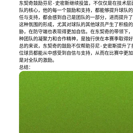
东契奇鼓励芬尼-史密斯继续投篮，不仅仅是在技术层
队的核心，他的每一个鼓励和支持，都能够提升球队的
任与支持，都会感到自己是团队的一部分，进而提升了
这种氛围的形成，尤其对球队的其他球员产生了积极的
胁，在防守端也表现得更加自信。在东契奇的带领下，
种团队的凝聚力和合作精神，是独行侠在本赛季取得好
总的来说，东契奇的鼓励不仅帮助芬尼-史密斯提升了
位球员都能从中感受到自信与支持，从而在比赛中更加
是对全队的激励。
总结：