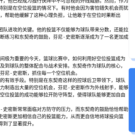
升，他已经成为独行侠阵中不可忽视的外线威胁。然而，作为
特别是在空位投篮的情况下。有时他会因为害怕错失机会而犹
，帮助他缓解了这种心理负担，让他敢于在空位时果断出
团队进攻的关键。他的投篮不仅能够为球队带来分数，还能拉
断练习和东契奇的鼓励，芬尼-史密斯逐渐成为了一名更加成
间极为重要的今天，篮球比赛中，如何利用好空位投篮成为
及到球队的整体配合与战术安排。东契奇作为球队的核心，
芬尼-史密斯，抓住每一个空位机会。
的有效手段。特别是在东契奇这样的控球后卫带领下，球队
力制造出大量的空位机会，芬尼-史密斯作为外线射手，能够
空位投篮的成功能够拉开防守阵型，使得球队能够更加自由
-史密斯常常面临对方防守的压力，而东契奇的鼓励恰恰帮助
史密斯更加相信自己的投篮能力，从而更自信地将球投向篮
得到了显著提升。