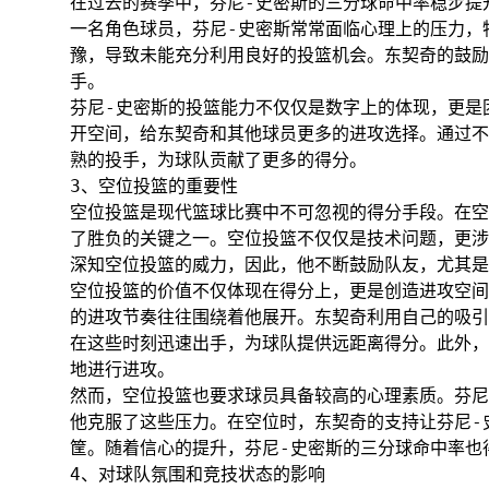
在过去的赛季中，芬尼-史密斯的三分球命中率稳步提
一名角色球员，芬尼-史密斯常常面临心理上的压力，
豫，导致未能充分利用良好的投篮机会。东契奇的鼓励
手。
芬尼-史密斯的投篮能力不仅仅是数字上的体现，更是
开空间，给东契奇和其他球员更多的进攻选择。通过不
熟的投手，为球队贡献了更多的得分。
3、空位投篮的重要性
空位投篮是现代篮球比赛中不可忽视的得分手段。在空
了胜负的关键之一。空位投篮不仅仅是技术问题，更涉
深知空位投篮的威力，因此，他不断鼓励队友，尤其是
空位投篮的价值不仅体现在得分上，更是创造进攻空间
的进攻节奏往往围绕着他展开。东契奇利用自己的吸引
在这些时刻迅速出手，为球队提供远距离得分。此外，
地进行进攻。
然而，空位投篮也要求球员具备较高的心理素质。芬尼
他克服了这些压力。在空位时，东契奇的支持让芬尼-
筐。随着信心的提升，芬尼-史密斯的三分球命中率也
4、对球队氛围和竞技状态的影响