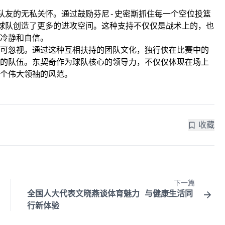
队友的无私关怀。通过鼓励芬尼-史密斯抓住每一个空位投篮
球队创造了更多的进攻空间。这种支持不仅仅是战术上的，也
冷静和自信。
可忽视。通过这种互相扶持的团队文化，独行侠在比赛中的
的队伍。东契奇作为球队核心的领导力，不仅仅体现在场上
个伟大领袖的风范。
收藏
下一篇
全国人大代表文晓燕谈体育魅力 与健康生活同
行新体验