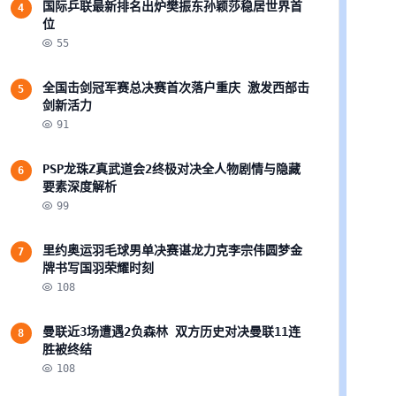
国际乒联最新排名出炉樊振东孙颖莎稳居世界首
4
位
55
全国击剑冠军赛总决赛首次落户重庆 激发西部击
5
剑新活力
91
PSP龙珠Z真武道会2终极对决全人物剧情与隐藏
6
要素深度解析
99
里约奥运羽毛球男单决赛谌龙力克李宗伟圆梦金
7
牌书写国羽荣耀时刻
108
曼联近3场遭遇2负森林 双方历史对决曼联11连
8
胜被终结
108