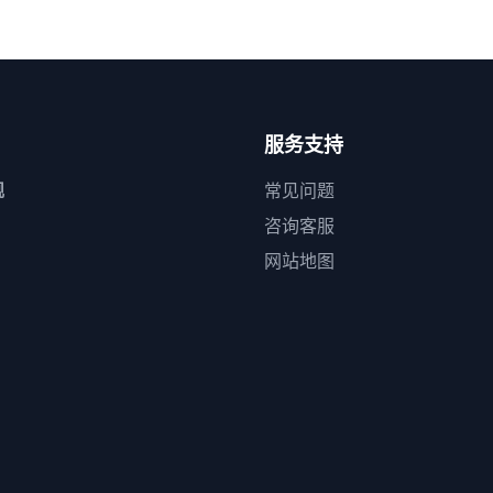
服务支持
舰
常见问题
咨询客服
网站地图