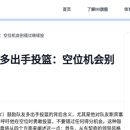
首页
了解
DB旗舰
体
篮：空位机会别错过继续投
斯多出手投篮：空位机会别
čić）鼓励队友多出手投篮的背后含义，尤其是他对队友斯宾塞
）的鼓励，呼吁他在空位时勇敢投篮，不要错过任何得分机会。这种鼓
章将从四个方面来阐述这一点：首先，从东契奇的领导风格