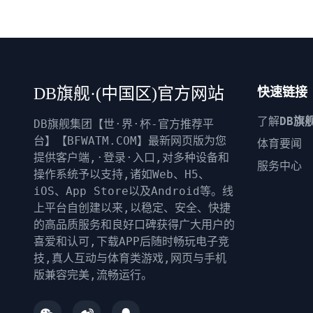
DB旗舰·(中国区)官方网站
快速链接
了解
DB旗
DB旗舰集团【世·界·杯-官方推荐平
台】【BFWATM.COM】最新网页版为您
体育要闻
提供客户端,·登录·入口,对多种设备和
服务中心
操作系统予以支持,诸如Web、H5、
iOS、App Store以及Android等。线
上平台自创建以来,以稳定、安全、快捷
的高品质服务和良好口碑获得广大用户的
喜爱和认可,下载APP后随时畅玩电子竞
技,真人互动与体育类游戏,网页与手机
版兼容完美,流畅运行。