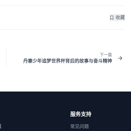
收藏
下一篇
丹寨少年追梦世界杯背后的故事与奋斗精神
服务支持
舰
常见问题