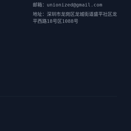
邮箱：unionized@gmail.com
地址：深圳市龙岗区龙城街道盛平社区龙
平西路18号区1088号