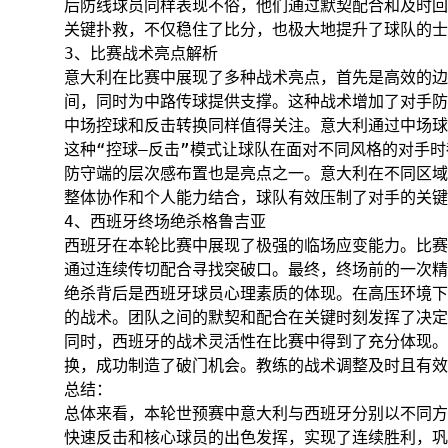
后防线球员同样表现不俗，他们通过默契配合和及时回
关键扑救，不仅稳住了比分，也极大地提升了球队的士
3、比赛战术亮点解析
意大利在比赛中展现了多种战术亮点，首先是高效的边
间，同时为中路传球提供支撑。这种战术增加了对手防
中场控球和反击转换同样值得关注。意大利通过中场球
这种“控球—反击”模式让球队在面对不同风格的对手
防守端的层次感布置也是亮点之一。意大利在不同区域
整体协作和个人能力结合，球队有效压制了对手的关键
4、西班牙终场绝杀格鲁吉亚
西班牙在本轮比赛中展现了极强的临场应变能力。比赛
通过连续传切配合寻找突破口。最终，终场前的一次精
绝杀背后是西班牙球员心理素质的体现。在高压环境下
的战术。团队之间的默契和配合在关键时刻发挥了决定
同时，西班牙的战术灵活性在比赛中得到了充分体现。
换，成功制造了破门机会。教练的战术调整及时且有效
总结：
总体来看，本轮世预赛中意大利与西班牙分别以不同方
快速反击和核心球员的出色发挥，实现了连续胜利，巩