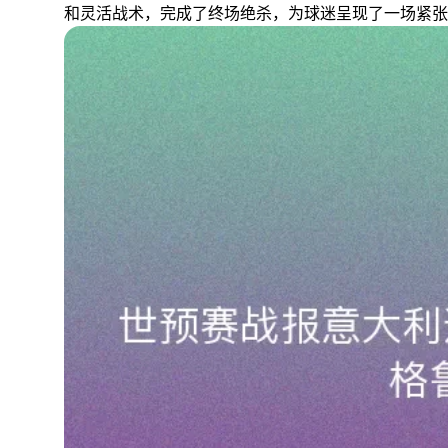
和灵活战术，完成了终场绝杀，为球迷呈现了一场紧张